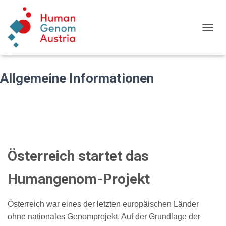
T
O
G
G
L
Allgemeine Informationen
E
N
A
V
I
G
A
T
Österreich startet das
I
O
Humangenom-Projekt
N
Österreich war eines der letzten europäischen Länder
ohne nationales Genomprojekt. Auf der Grundlage der